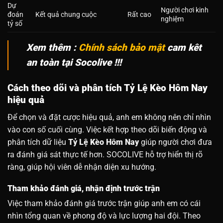
Dự
Người chơi kinh
đoán
Kết quả chung cuộc
Rất cao
nghiệm
tỷ số
Xem thêm :
Chính sách bảo mật
cam kêt
an toàn tại Socolive !!!
Cách theo dõi và phân tích Tỷ Lệ Kèo Hôm Nay
hiệu quả
Để chọn và đặt cược hiệu quả, anh em không nên chỉ nhìn
vào con số cuối cùng. Việc kết hợp theo dõi biến động và
phân tích dữ liệu
Tỷ Lệ Kèo Hôm Nay
giúp người chơi đưa
ra đánh giá sát thực tế hơn. SOCOLIVE hỗ trợ hiển thị rõ
ràng, giúp hội viên dễ nhận diện xu hướng.
Tham khảo đánh giá, nhận định trước trận
Việc tham khảo đánh giá trước trận giúp anh em có cái
nhìn tổng quan về phong độ và lực lượng hai đội. Theo