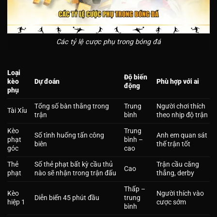
Các tỷ lệ cược phụ trong bóng đá
Loại
Độ biến
kèo
Dự đoán
Phù hợp với ai
động
phụ
Tổng số bàn thắng trong
Trung
Người chơi thích
Tài Xỉu
trận
bình
theo nhịp độ trận
Kèo
Trung
Số tình huống tấn công
Anh em quan sát
phạt
bình –
biên
thế trận tốt
góc
cao
Thẻ
Số thẻ phạt bất kỳ cầu thủ
Trận cầu căng
Cao
phạt
nào sẽ nhận trong trận đấu
thẳng, derby
Thấp –
Kèo
Người thích vào
Diễn biến 45 phút đầu
trung
hiệp 1
cược sớm
bình